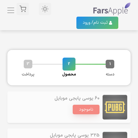
ثبت نام/
ورود
3
2
1
دسته
محصول
پرداخت
۶۰ یوسی پابجی موبایل
ناموجود
325 یوسی پابجی موبایل